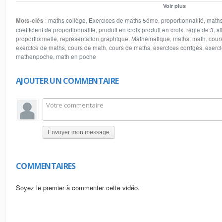
quatrième proportionnelle le coefficient de proportionnalité la règle de trois 
Voir plus
tableaux de proportionnalités. nos sites web
Mots-clés
:
maths collège
,
Exercices de maths 5éme
,
proportionnalité
,
math
www.lemathematique.com
coefficient de proportionnalité
,
produit en croix produit en croix
,
règle de 3
,
si
www.lesmathematique.com
proportionnelle
,
représentation graphique
,
Mathématique
,
maths
,
math
,
cour
www.arriyadiyat.com
exercice de maths
,
cours de math
,
cours de maths
,
exercices corrigés
,
exerc
mathenpoche
,
math en poche
AJOUTER UN COMMENTAIRE
Envoyer mon message
COMMENTAIRES
Soyez le premier à commenter cette vidéo.