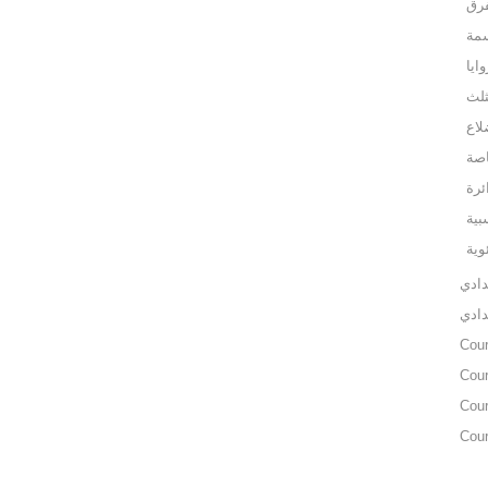
فرق
سمة
وايا
ثلث
لاع
اصة
ئرة
بية
وية
دادي
دادي
Cou
Cou
Cou
Cou