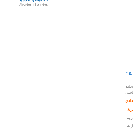
الصحيحة و العشرية
ا
s
Ajoutées
11 années
CA
عليم
اسي
دادي
رية
رية
رنة