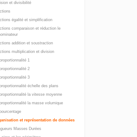
ision et divisibilité
ctions
ctions égalité et simplification
ctions comparaison et réduction le
ominateur
ctions addition et soustraction
ctions multiplication et division
proportionnalité 1
proportionnalité 2
proportionnalité 3
proportionnalité échelle des plans
proportionnalité la vitesse moyenne
proportionnalité la masse volumique
pourcentage
anisation et représentation de données
ngueurs Masses Durées