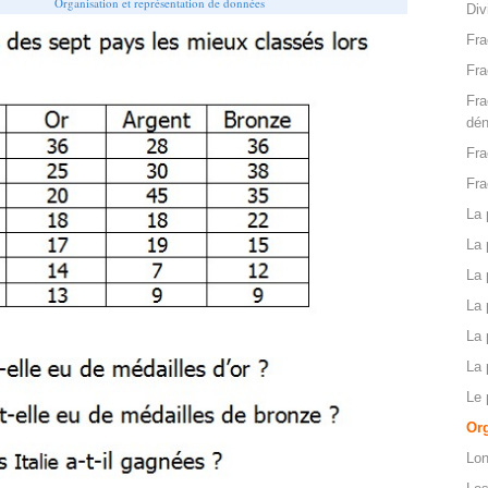
Organisation et représentation de données
Div
Fra
Fra
Fra
dén
Fra
Fra
La 
La 
La 
La 
La 
La 
Le 
Org
Lo