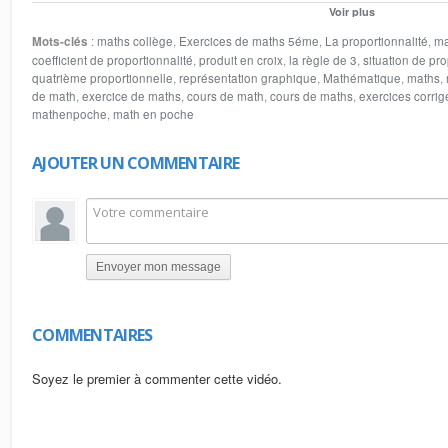
quatrième proportionnelle le coefficient de proportionnalité la règle de trois 
Voir plus
représente la distance parcourue par un véhicule pendant le temps représent
Mots-clés
:
maths collège
,
Exercices de maths 5éme
,
La proportionnalité
,
ma
web
coefficient de proportionnalité
,
produit en croix
,
la règle de 3
,
situation de pro
www.lemathematique.com
quatrième proportionnelle
,
représentation graphique
,
Mathématique
,
maths
,
www.lesmathematique.com
de math
,
exercice de maths
,
cours de math
,
cours de maths
,
exercices corrig
www.arriyadiyat.com
mathenpoche
,
math en poche
AJOUTER UN COMMENTAIRE
Envoyer mon message
COMMENTAIRES
Soyez le premier à commenter cette vidéo.