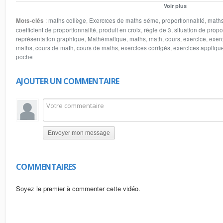
quatrième proportionnelle le coefficient de proportionnalité la règle de trois l
Voir plus
pomme de terre est 6 € quel est le prix de 12 kg de pomme de terres quel est
Mots-clés
:
maths collège
,
Exercices de maths 5éme
,
proportionnalité
,
math
sites web
coefficient de proportionnalité
,
produit en croix
,
règle de 3
,
situation de propo
www.lemathematique.com
représentation graphique
,
Mathématique
,
maths
,
math
,
cours
,
exercice
,
exer
www.lesmathematique.com
maths
,
cours de math
,
cours de maths
,
exercices corrigés
,
exercices appliqu
www.arriyadiyat.com
poche
AJOUTER UN COMMENTAIRE
Envoyer mon message
COMMENTAIRES
Soyez le premier à commenter cette vidéo.