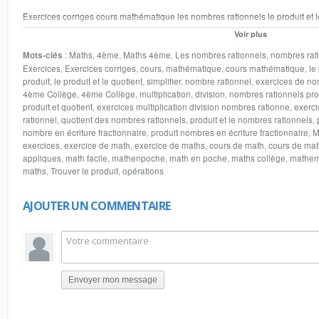
Exercices corriges cours mathématique les nombres rationnels le produit et l
et le quotient des nombres rationnels calcul le produit de plusieurs nombres ra
Voir plus
des nombre en écriture fractionnaire calcul le produit et le quotient des nomb
Mots-clés
:
Maths
,
4ème
,
Maths 4ème
,
Les nombres rationnels
,
nombres rat
nombres rationnels inverses réduire et simplifier le nombre rationnel Trouve
Exercices
,
Exercices corriges
,
cours
,
mathématique
,
cours mathématique
,
le
rationnels
produit
,
le produit et le quotient
,
simplifier
,
nombre rationnel
,
exercices de no
4ème Collège
,
4ème Collège
,
multiplication
,
division
,
nombres rationnels prod
produit et quotient
,
exercices multiplication division nombres rationne
,
exerci
rationnel
,
quotient des nombres rationnels
,
produit et le nombres rationnels
,
nombre en écriture fractionnaire
,
produit nombres en écriture fractionnaire
,
M
exercices
,
exercice de math
,
exercice de maths
,
cours de math
,
cours de ma
appliques
,
math facile
,
mathenpoche
,
math en poche
,
maths collège
,
mathem
maths
,
Trouver le produit
,
opérations
AJOUTER UN COMMENTAIRE
Envoyer mon message