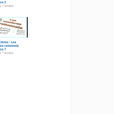
ce 2
es
7 années
 3ème - Les
s rationnels
ce 7
es
7 années