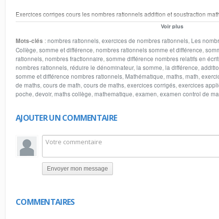
Exercices corriges cours les nombres rationnels addition et soustraction math
soustraction de deux nombres rationnels calcul et simplifier plusieurs nombres 
Voir plus
soustraction des nombres fractionnaire calcul l'addition et la soustraction de
Mots-clés
:
nombres rationnels
,
exercices de nombres rationnels
,
Les nombr
réduire le dénominateur des nombres rationnels Déterminer la différence de
Collège
,
somme et différence
,
nombres rationnels somme et différence
,
somm
rationnels
,
nombres fractionnaire
,
somme différence nombres relatifs en écrit
nombres rationnels
,
réduire le dénominateur
,
la somme
,
la différence
,
additi
somme et différence nombres rationnels
,
Mathématique
,
maths
,
math
,
exerci
de maths
,
cours de math
,
cours de maths
,
exercices corrigés
,
exercices appl
poche
,
devoir
,
maths collège
,
mathematique
,
examen
,
examen control de ma
AJOUTER UN COMMENTAIRE
Envoyer mon message
COMMENTAIRES