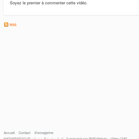
Soyez le premier à commenter cette vidéo.
RSS
Accueil
Contact
S'enregistrer
MATHEMATIQUE الرياضيات جميع المستويات propulsé par PHP Melody - Video CMS.