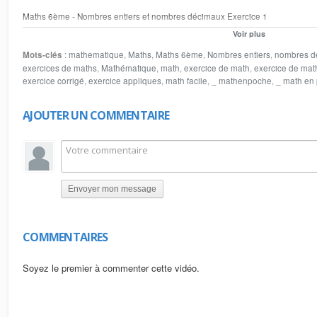
Maths 6ème - Nombres entiers et nombres décimaux Exercice 1
Voir plus
vous pouvez visiter le site web www.lemathematique.com pour plus du cours 
مزيد من الدروس و التمارين في مادة الرياضيات يمكنكم زيارة مواقعنا
Mots-clés
:
mathematique
,
Maths
,
Maths 6ème
,
Nombres entiers
,
nombres d
www.arriyadiyat.com
exercices de maths
,
Mathématique
,
math
,
exercice de math
,
exercice de mat
www.lesmathematique.com
exercice corrigé
,
exercice appliques
,
math facile
,
_ mathenpoche
,
_ math en
AJOUTER UN COMMENTAIRE
Envoyer mon message
COMMENTAIRES
Soyez le premier à commenter cette vidéo.