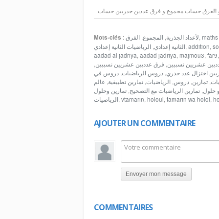
وع و الفرق حساب مجموع و فرق عددين جذريين حساب
رق عدديين عشريين نسبيين توحيد مقامي عددين
ق عددين جذريين وحد مقامات الأعداد الجذرية
maths
,
لأعداد الجذرية
,
المجموع
,
الفرق
:
Mots-clés
so
,
addition
,
الثانية إعدادي
,
الرياضيات الثانية إعدادي
aadad al jadriya
,
aadad jadriya
,
majmou3
,
far9
ديين عشريين نسبيين
,
فرق عدديين عشريين نسبيين
,
يين اختزال عدد جذري
,
دروس الرياضيات
,
دروس في
ات
,
تمارين
,
دروس
,
الرياضيات
,
تمارين تطبيقية
,
عالم
و حلول
,
تمارين الرياضيات مع التصحيح
,
تمارين وحلول
ho
,
tamarin wa holol
,
holoul
,
vtamarin
,
الرياضيات
AJOUTER UN COMMENTAIRE
Envoyer mon message
COMMENTAIRES